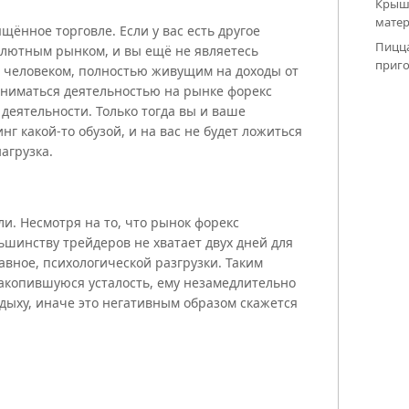
Крыша
мате
ящённое торговле. Если у вас есть другое
Пицца
валютным рынком, и вы ещё не являетесь
приго
. человеком, полностью живущим на доходы от
аниматься деятельностью на рынке форекс
деятельности. Только тогда вы и ваше
нг какой-то обузой, и на вас не будет ложиться
агрузка.
вли. Несмотря на то, что рынок форекс
ьшинству трейдеров не хватает двух дней для
авное, психологической разгрузки. Таким
накопившуюся усталость, ему незамедлительно
тдыху, иначе это негативным образом скажется