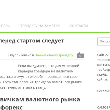
 ПАРЫ
ТРЕЙДЕРУ НА ЗАМЕТКУ
КОНТАКТЫ
 перед стартом следует
Сайт 22
Опубликовано в
Начинающему трейдеру
0
тонкост
как нач
Если вы думаете, что для успешной
трейдер
карьеры трейдера на валютном
прибыль
саться в омут с головой», посвящая всё своё
сейчас!
ь. Путь становления трейдера валютного рынка
тепенно, от этапа к этапу.
Реклам
овичкам валютного рынка
форекс
САМОЕ 