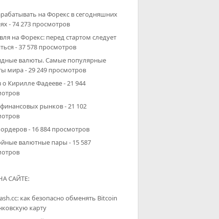
арабатывать на Форекс в сегодняшних
ях
- 74 273 просмотров
вля на Форекс: перед стартом следует
ться
- 37 578 просмотров
дные валюты. Самые популярные
ты мира
- 29 249 просмотров
 о Кирилле Фадееве
- 21 944
мотров
 финансовых рынков
- 21 102
мотров
 ордеров
- 16 884 просмотров
ойные валютные пары
- 15 587
мотров
А САЙТЕ:
sh.cc: как безопасно обменять Bitcoin
нковскую карту