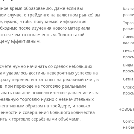
очное время образованию. Даже если вы
Как з
ном случае, о трейдинге на валютном рынке) вы
реали
аче, нужно, чтобы получаемая информация
Торго
еобходимо после изучения нового материала
размя
аться чем-то отвлечённым. Только такой
Ликви
ящему эффективным.
валю
Отзыв
прос
Виды
 счёте нужно начинать со сделок небольших
прос
вам удавалось достичь невероятных успехов на
Сетка
сразу перенести этот опыт на реальный счёт, в
в, при переходе на торговлю реальными
Спок
ывать сильное психологическое давление из-за
прос
 реальную торговлю нужно с незначительных
 негативным образом на трейдере, и только
НОВОЕ Н
ренности и совершения большого количества
ить к торговле серьёзными объёмами.
ComCa
на ба